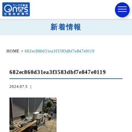
新着情報
HOME
>
682ec860d31ea3f3583dbf7e847e0119
682ec860d31ea3f3583dbf7e847e0119
2024.07.5 ｜