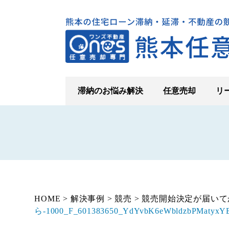
滞納のお悩み解決
任意売却
リ
HOME
>
解決事例
>
競売
>
競売開始決定が届いて
ら-1000_F_601383650_YdYvbK6eWbldzbPMatyxY