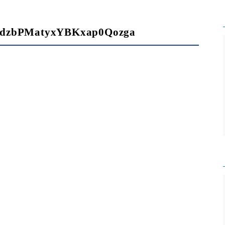
ldzbPMatyxYBKxap0Qozga